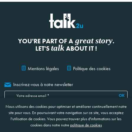
great story
YOU'RE PART OF A
.
talk
LET'S
ABOUT IT !
Mentions légales
Politique des cookies
Inscrivez-vous à notre newsletter
OK
Nous utilisons des cookies pour optimiser et améliorer continuellement notre
Je confirme avoir lu, compris et accepté
les informations ci-jointes
concernant la protection et le traitement de mes données
*
site pour vous. En poursuivant votre navigation sur ce site, vous acceptez
* Ces champs sont obligatoires
l'utilisation de cookies. Vous pouvez trouver plus d'informations sur les
cookies dans notre notre
politique de cookies