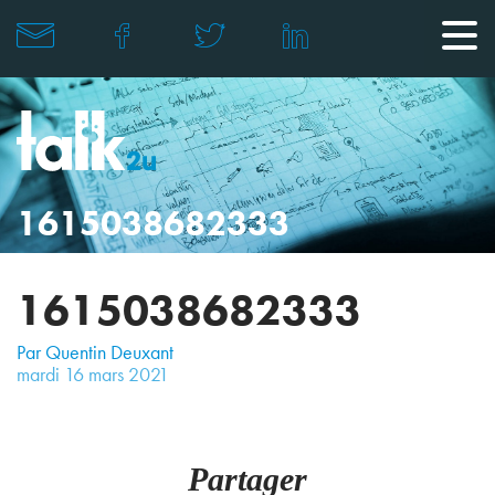
1615038682333
1615038682333
Par Quentin Deuxant
mardi
16
mars
2021
Partager