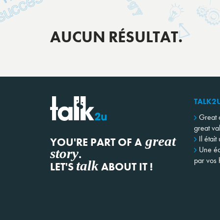
AUCUN RÉSULTAT.
TALK2
Great 
great va
great
Il était
YOU'RE PART OF A
Une éq
story
.
par vos h
talk
LET'S
ABOUT IT !