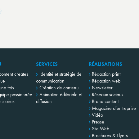
U
SERVICES
RÉALISATIONS
content creates
Identité et stratégie de
Rédaction print
lue
communication
Rédaction web
 une fois
Création de contenu
Newsletter
uipe passionnée
Animation éditoriale et
Réseaux sociaux
istoires
diffusion
Brand content
Magazine d’entreprise
Vidéo
Presse
Site Web
Brochures & Flyers