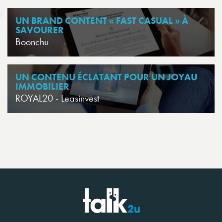
UN BRAND CONTENT « FAST CASUAL » À
SAVOURER
Boonchu
UN CONTENU ÉCLATANT POUR UN JOYAU
IMMOBILIER
ROYAL20 - Leasinvest