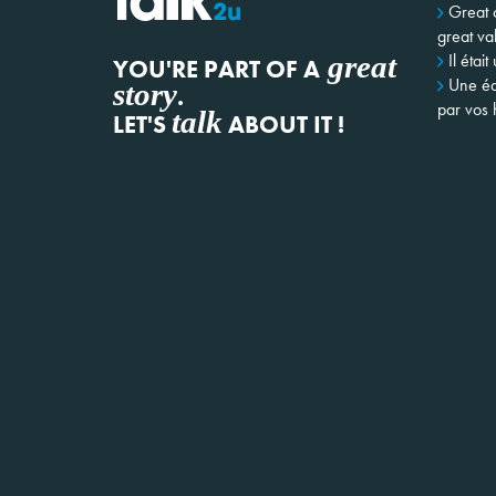
Great 
great va
great
Il était
YOU'RE PART OF A
Une éq
story
.
par vos h
talk
LET'S
ABOUT IT !