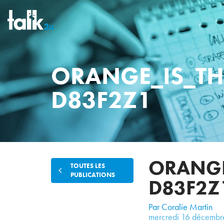
ORANGE_IS_TH
D83F2Z1
ORANGE
TOUTES LES
PUBLICATIONS
D83F2Z
Par Coralie Martin
mercredi
16
décembr