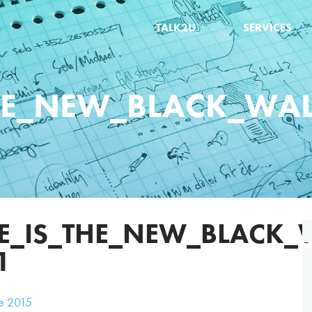
TALK2U
SERVICES
E_NEW_BLACK_WALL
_IS_THE_NEW_BLACK_W
1
e
2015