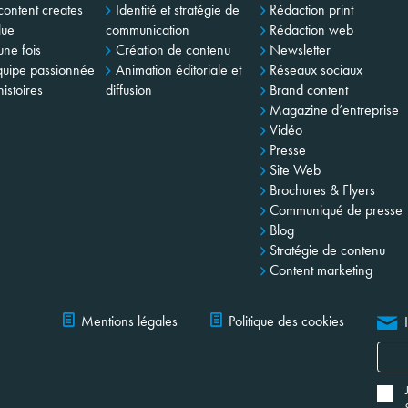
content creates
Identité et stratégie de
Rédaction print
lue
communication
Rédaction web
 une fois
Création de contenu
Newsletter
uipe passionnée
Animation éditoriale et
Réseaux sociaux
istoires
diffusion
Brand content
Magazine d’entreprise
Vidéo
Presse
Site Web
Brochures & Flyers
Communiqué de presse
Blog
Stratégie de contenu
Content marketing
Mentions légales
Politique des cookies