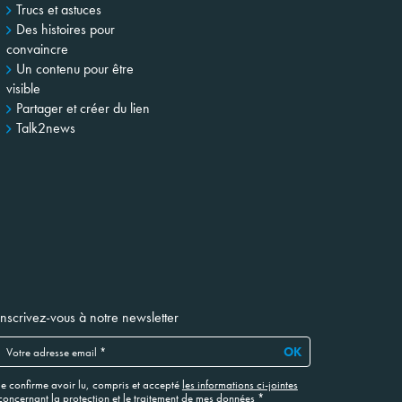
Trucs et astuces
Des histoires pour
convaincre
Un contenu pour être
visible
Partager et créer du lien
Talk2news
Inscrivez-vous à notre newsletter
OK
Je confirme avoir lu, compris et accepté
les informations ci-jointes
concernant la protection et le traitement de mes données
*