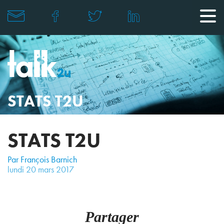
STATS T2U
STATS T2U
Par François Barnich
lundi
20
mars
2017
Partager