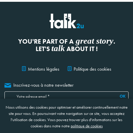
great story
YOU'RE PART OF A
.
talk
LET'S
ABOUT IT !
Mentions légales
Politique des cookies
Inscrivez-vous à notre newsletter
OK
Nous utilisons des cookies pour optimiser et améliorer continuellement notre
Je confirme avoir lu, compris et accepté
les informations ci-jointes
concernant la protection et le traitement de mes données
*
site pour vous. En poursuivant votre navigation sur ce site, vous acceptez
* Ces champs sont obligatoires
l'utilisation de cookies. Vous pouvez trouver plus d'informations sur les
cookies dans notre notre
politique de cookies