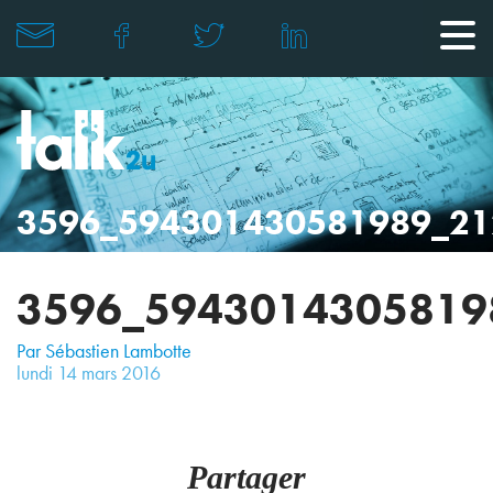
3596_594301430581989_2
3596_5943014305819
Par Sébastien Lambotte
lundi
14
mars
2016
Partager