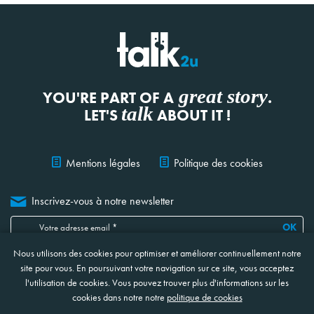
great story
YOU'RE PART OF A
.
talk
LET'S
ABOUT IT !
Mentions légales
Politique des cookies
Inscrivez-vous à notre newsletter
OK
Nous utilisons des cookies pour optimiser et améliorer continuellement notre
Je confirme avoir lu, compris et accepté
les informations ci-jointes
concernant la protection et le traitement de mes données
*
site pour vous. En poursuivant votre navigation sur ce site, vous acceptez
* Ces champs sont obligatoires
l'utilisation de cookies. Vous pouvez trouver plus d'informations sur les
cookies dans notre notre
politique de cookies