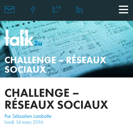
CHALLENGE – RÉSEAUX
SOCIAUX
CHALLENGE –
RÉSEAUX SOCIAUX
Par Sébastien Lambotte
lundi
14
mars
2016