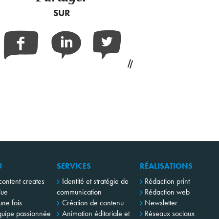
SUR
Facebook
Linkedin
Twitter
U
SERVICES
RÉALISATIONS
content creates
Identité et stratégie de
Rédaction print
lue
communication
Rédaction web
 une fois
Création de contenu
Newsletter
uipe passionnée
Animation éditoriale et
Réseaux sociaux