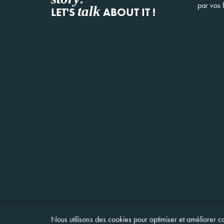
par vos h
talk
LET'S
ABOUT IT !
Nous utilisons des cookies pour optimiser et améliorer co