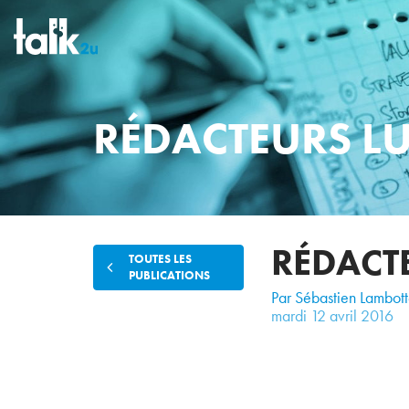
RÉDACTEURS 
RÉDACT
TOUTES LES
PUBLICATIONS
Par Sébastien Lambot
mardi
12
avril
2016