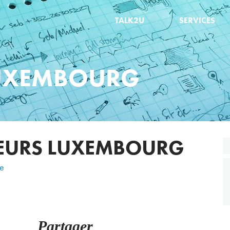
TALK2U
SERVICES
LUXEMBOURG
EURS LUXEMBOURG
te
Partager