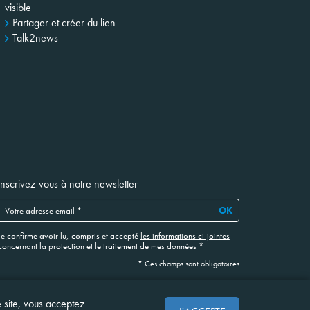
visible
Partager et créer du lien
Talk2news
Inscrivez-vous à notre newsletter
OK
Je confirme avoir lu, compris et accepté
les informations ci-jointes
concernant la protection et le traitement de mes données
*
* Ces champs sont obligatoires
e site, vous acceptez
Site web réalisé en collaboration avec NOOSPHERE