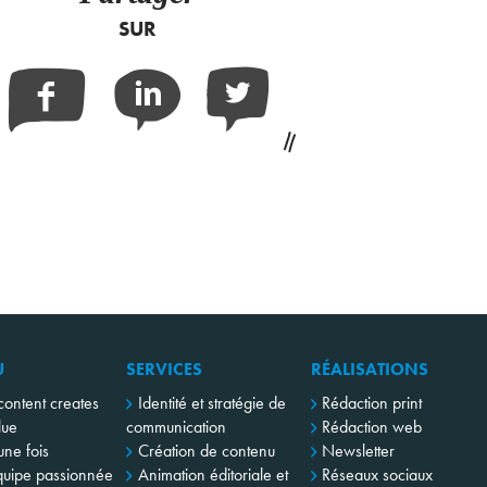
SUR
Facebook
Linkedin
Twitter
U
SERVICES
RÉALISATIONS
content creates
Identité et stratégie de
Rédaction print
lue
communication
Rédaction web
 une fois
Création de contenu
Newsletter
uipe passionnée
Animation éditoriale et
Réseaux sociaux