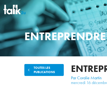
ENTREPRENDRE
ENTREP
TOUTES LES
PUBLICATIONS
Par Coralie Martin
mercredi
16
décembr