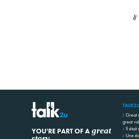
TALK2
Great 
great va
great
Il était
YOU'RE PART OF A
Une éq
story
.