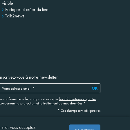
visible
Partager et créer du lien
Talk2news
Inscrivez-vous à notre newsletter
OK
Je confirme avoir lu, compris et accepté
les informations ci-jointes
concernant la protection et le traitement de mes données
*
* Ces champs sont obligatoires
e site, vous acceptez
Site web réalisé en collaboration avec NOOSPHERE