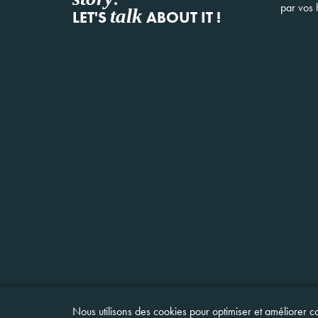
par vos h
talk
LET'S
ABOUT IT !
Nous utilisons des cookies pour optimiser et améliorer co