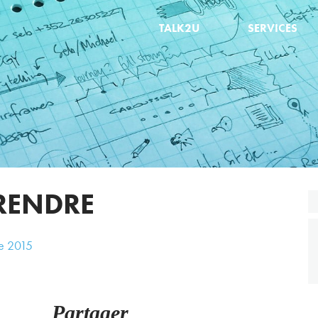
TALK2U
SERVICES
RENDRE
e
2015
Partager