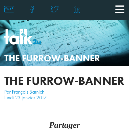
THE FURROW-BANNER
THE FURROW-BANNER
Par François Barnich
lundi
23
janvier
2017
Partager