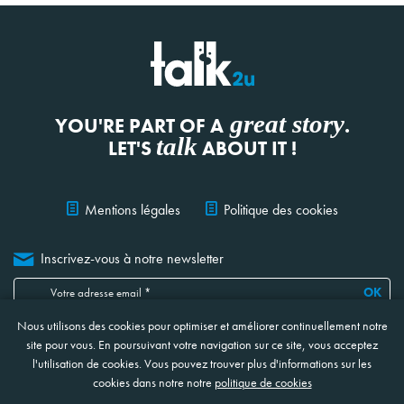
great story
YOU'RE PART OF A
.
talk
LET'S
ABOUT IT !
Mentions légales
Politique des cookies
Inscrivez-vous à notre newsletter
OK
Nous utilisons des cookies pour optimiser et améliorer continuellement notre
Je confirme avoir lu, compris et accepté
les informations ci-jointes
concernant la protection et le traitement de mes données
*
site pour vous. En poursuivant votre navigation sur ce site, vous acceptez
* Ces champs sont obligatoires
l'utilisation de cookies. Vous pouvez trouver plus d'informations sur les
cookies dans notre notre
politique de cookies