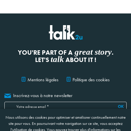
great story
YOU'RE PART OF A
.
talk
LET'S
ABOUT IT !
Mentions légales
Politique des cookies
Inscrivez-vous à notre newsletter
OK
Nous utilisons des cookies pour optimiser et améliorer continuellement notre
Je confirme avoir lu, compris et accepté
les informations ci-jointes
concernant la protection et le traitement de mes données
*
site pour vous. En poursuivant votre navigation sur ce site, vous acceptez
* Ces champs sont obligatoires
l'utilisation de cookies. Vous pouvez trouver plus d'informations sur les