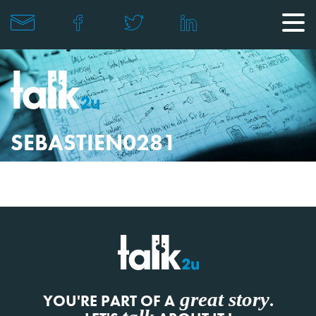
SEBASTIEN0281
great story
YOU'RE PART OF A
.