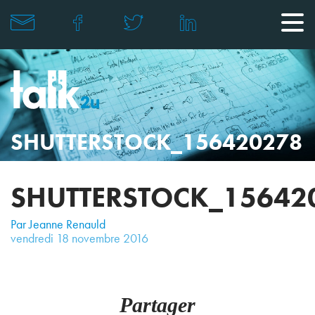
SHUTTERSTOCK_156420278
SHUTTERSTOCK_15642
Par Jeanne Renauld
vendredi
18
novembre
2016
Partager