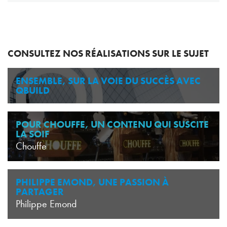
CONSULTEZ NOS RÉALISATIONS SUR LE SUJET
ENSEMBLE, SUR LA VOIE DU SUCCÈS AVEC
QBUILD
POUR CHOUFFE, UN CONTENU QUI SUSCITE
LA SOIF
Chouffe
PHILIPPE EMOND, UNE PASSION À
PARTAGER
Philippe Emond