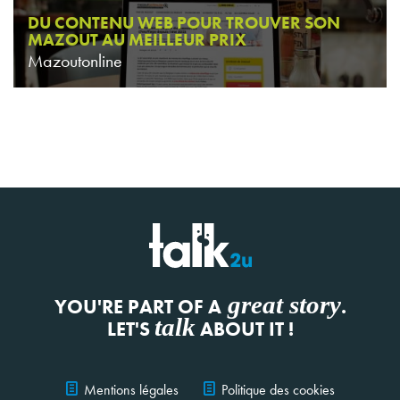
DU CONTENU WEB POUR TROUVER SON
MAZOUT AU MEILLEUR PRIX
Mazoutonline
great story
YOU'RE PART OF A
.
talk
LET'S
ABOUT IT !
Mentions légales
Politique des cookies