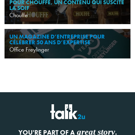
POUR CHOUFFE, UN CONTENU QUI SUSCITE
LA SOIF
Chouffe
UN MAGAZINE D’ENTREPRISE POUR
CÉLÉBRER 50 ANS D’EXPERTISE
Office Freylinger
great story
YOU'RE PART OF A
.