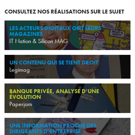
CONSULTEZ NOS RÉALISATIONS SUR LE SUJET
LES ACTEURS DIGITAUX ONT LEURS
MAGAZINES
IT Nation & Silicon MAG
UN CONTENU QUI SE TIENT DROIT
Legimag
BANQUE PRIVÉE, ANALYSE D’UNE
ÉVOLUTION
Paperjam
UNE INFORMATION PROCHE DES
DIRIGEANTS D’ENTREPRISE