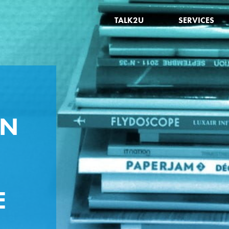
TALK2U
SERVICES
ON
E