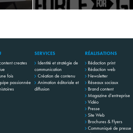
U
SERVICES
RÉALISATIONS
content creates
Identité et stratégie de
Rédaction print
lue
communication
Rédaction web
 une fois
Création de contenu
Newsletter
uipe passionnée
Animation éditoriale et
Réseaux sociaux
istoires
diffusion
Brand content
Magazine d’entreprise
Vidéo
Presse
Site Web
Brochures & Flyers
Communiqué de presse