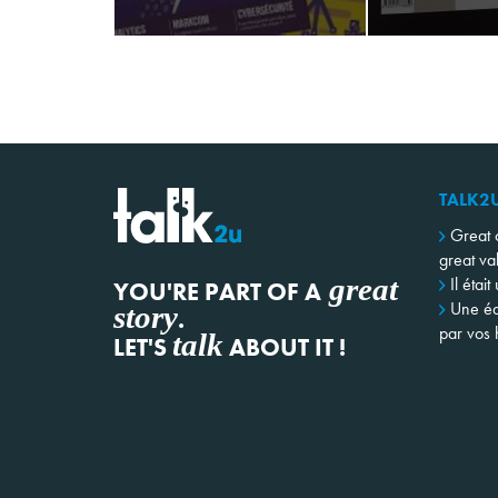
TALK2
Great 
great va
great
Il était
YOU'RE PART OF A
Une éq
story
.
par vos h
talk
LET'S
ABOUT IT !