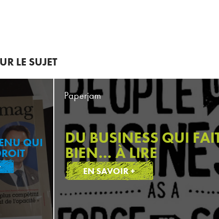
R LE SUJET
Paperjam
DU BUSINESS QUI FAI
ENU QUI
BIEN… À LIRE
DROIT
+
EN SAVOIR +