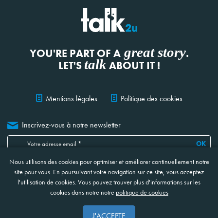
great story
YOU'RE PART OF A
.
talk
LET'S
ABOUT IT !
Mentions légales
Politique des cookies
Inscrivez-vous à notre newsletter
OK
Nous utilisons des cookies pour optimiser et améliorer continuellement notre
Je confirme avoir lu, compris et accepté
les informations ci-jointes
concernant la protection et le traitement de mes données
*
site pour vous. En poursuivant votre navigation sur ce site, vous acceptez
* Ces champs sont obligatoires
l'utilisation de cookies. Vous pouvez trouver plus d'informations sur les
cookies dans notre notre
politique de cookies
Site web réalisé en collaboration avec NOOSPHERE
J'ACCEPTE