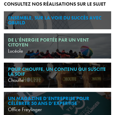
CONSULTEZ NOS RÉALISATIONS SUR LE SUJET
ENSEMBLE, SUR LA VOIE DU SUCCÈS AVEC
QBUILD
DE L’ÉNERGIE PORTÉE PAR UN VENT
CITOYEN
Lucéole
POUR CHOUFFE, UN CONTENU QUI SUSCITE
LA SOIF
Chouffe
UN MAGAZINE D’ENTREPRISE POUR
CÉLÉBRER 50 ANS D’EXPERTISE
Office Freylinger