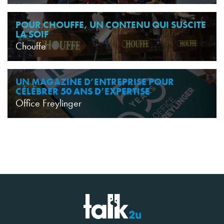
POUR CHOUFFE, UN CONTENU QUI SUSCITE
LA SOIF
Chouffe
UN MAGAZINE D’ENTREPRISE POUR
CÉLÉBRER 50 ANS D’EXPERTISE
Office Freylinger