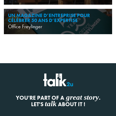
UN MAGAZINE D’ENTREPRISE POUR
CÉLÉBRER 50 ANS D’EXPERTISE
Office Freylinger
great story
YOU'RE PART OF A
.
talk
LET'S
ABOUT IT !