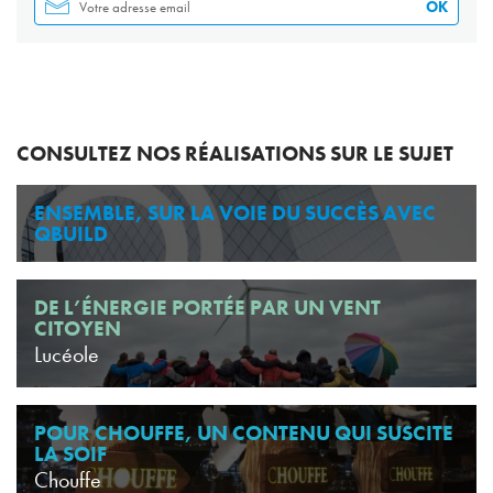
OK
CONSULTEZ NOS RÉALISATIONS SUR LE SUJET
ENSEMBLE, SUR LA VOIE DU SUCCÈS AVEC
QBUILD
DE L’ÉNERGIE PORTÉE PAR UN VENT
CITOYEN
Lucéole
POUR CHOUFFE, UN CONTENU QUI SUSCITE
LA SOIF
Chouffe