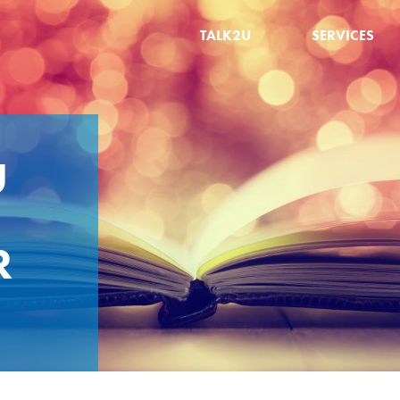
TALK2U
SERVICES
U
R