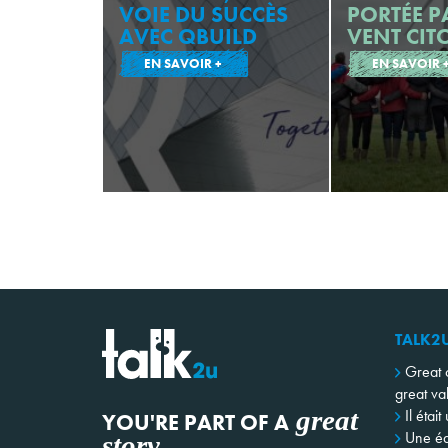
VOIE DU SUCCÈS
PORTÉE P
AVEC QBUILD
VENT CIT
EN SAVOIR +
EN SAVOIR 
TALK2
Great 
great va
great
Il était
YOU'RE PART OF A
Une éq
story
.