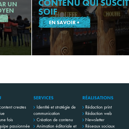
CONTENU QUI SUSCIT
AR UN
SOIF
OYEN
+
EN SAVOIR +
U
SERVICES
RÉALISATIONS
content creates
Identité et stratégie de
Rédaction print
lue
communication
Rédaction web
 une fois
Création de contenu
Newsletter
uipe passionnée
Animation éditoriale et
Réseaux sociaux