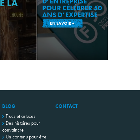
E LA
D’ENTREPRISE
POUR CÉLÉBRER 50
ANS D’EXPERTISE
EN SAVOIR +
BLOG
CONTACT
Trucs et astuces
Des histoires pour
convaincre
Un contenu pour être