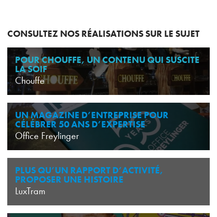
CONSULTEZ NOS RÉALISATIONS SUR LE SUJET
POUR CHOUFFE, UN CONTENU QUI SUSCITE
LA SOIF
Chouffe
UN MAGAZINE D’ENTREPRISE POUR
CÉLÉBRER 50 ANS D’EXPERTISE
Office Freylinger
PLUS QU’UN RAPPORT D’ACTIVITÉ,
PROPOSER UNE HISTOIRE
LuxTram