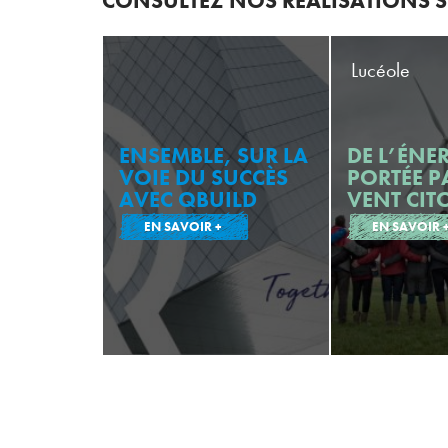
CONSULTEZ NOS RÉALISATIONS SU
Lucéole
ENSEMBLE, SUR LA
DE L’ÉNE
VOIE DU SUCCÈS
PORTÉE P
AVEC QBUILD
VENT CIT
EN SAVOIR +
EN SAVOIR 