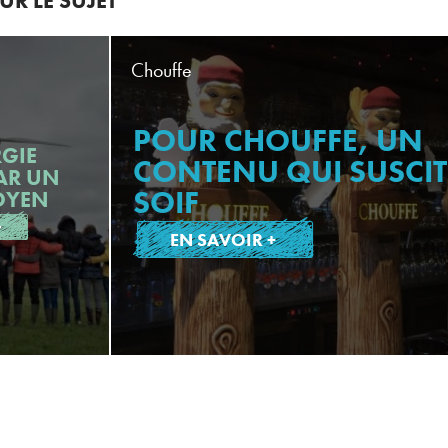
R LE SUJET
Chouffe
POUR CHOUFFE, UN
RGIE
CONTENU QUI SUSCIT
AR UN
SOIF
OYEN
+
EN SAVOIR +