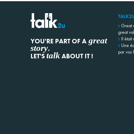
TALK2
Great 
great va
great
Il était
YOU'RE PART OF A
Une éq
story
.
par vos h
talk
LET'S
ABOUT IT !