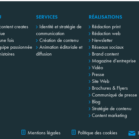
U
SERVICES
RÉALISATIONS
content creates
Identité et stratégie de
Rédaction print
lue
communication
Rédaction web
 une fois
Création de contenu
Newsletter
uipe passionnée
Animation éditoriale et
Réseaux sociaux
istoires
diffusion
Brand content
Magazine d’entreprise
Vidéo
Presse
Site Web
Brochures & Flyers
Communiqué de presse
Blog
Stratégie de contenu
Content marketing
Mentions légales
Politique des cookies