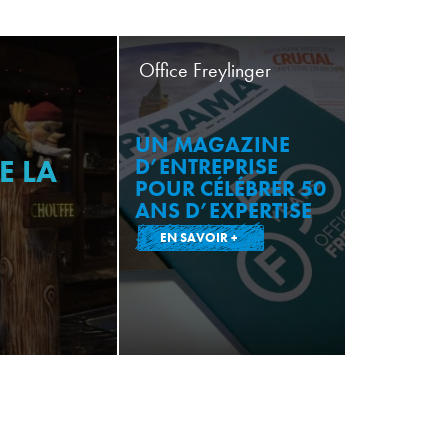
Office Freylinger
UN MAGAZINE
E LA
D’ENTREPRISE
POUR CÉLÉBRER 50
ANS D’EXPERTISE
EN SAVOIR +