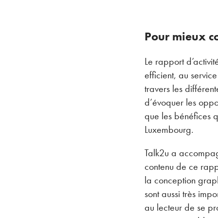
Pour mieux c
Le rapport d’activi
efficient, au servic
travers les différe
d’évoquer les oppor
que les bénéfices q
Luxembourg.
Talk2u a accompagn
contenu de ce rappo
la conception graph
sont aussi très imp
au lecteur de se pr