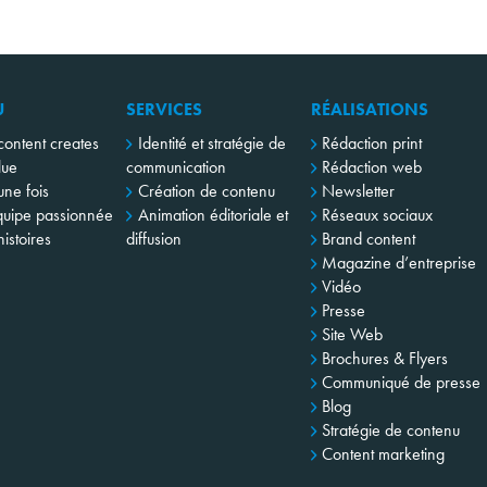
U
SERVICES
RÉALISATIONS
content creates
Identité et stratégie de
Rédaction print
lue
communication
Rédaction web
 une fois
Création de contenu
Newsletter
uipe passionnée
Animation éditoriale et
Réseaux sociaux
istoires
diffusion
Brand content
Magazine d’entreprise
Vidéo
Presse
Site Web
Brochures & Flyers
Communiqué de presse
Blog
Stratégie de contenu
Content marketing