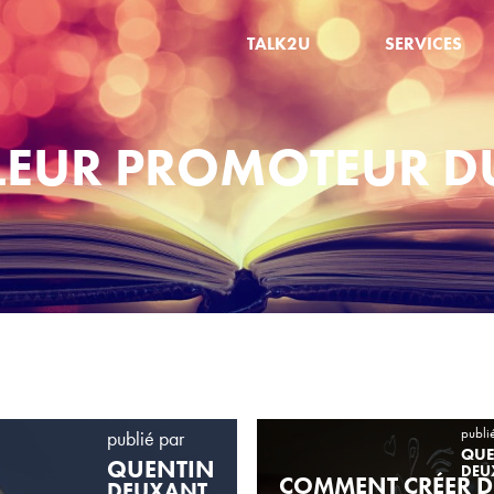
TALK2U
SERVICES
LEUR PROMOTEUR D
publi
publié par
QUE
QUENTIN
DEU
COMMENT CRÉER D
DEUXANT