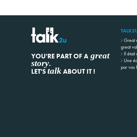
TALK2
Great 
great va
great
Il était
YOU'RE PART OF A
Une éq
story
.
par vos h
talk
LET'S
ABOUT IT !