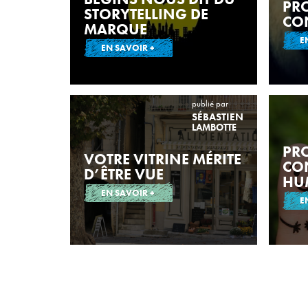
PR
STORYTELLING DE
CO
MARQUE
E
EN SAVOIR +
publié par
SÉBASTIEN
LAMBOTTE
PR
VOTRE VITRINE MÉRITE
CO
D’ÊTRE VUE
HU
EN SAVOIR +
E