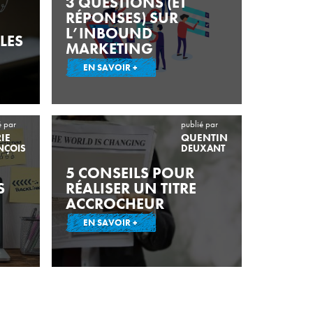
3 QUESTIONS (ET
RÉPONSES) SUR
L’INBOUND
LES
MARKETING
EN SAVOIR +
é par
publié par
IE
QUENTIN
NÇOIS
DEUXANT
5 CONSEILS POUR
S
RÉALISER UN TITRE
ACCROCHEUR
EN SAVOIR +