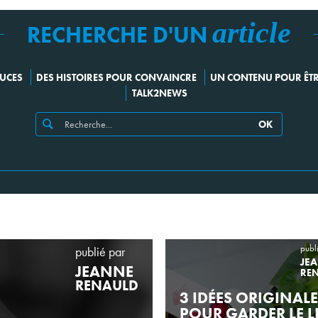
article
RECHERCHE D'UN
TUCES
DES HISTOIRES POUR CONVAINCRE
UN CONTENU POUR ÊTRE
TALK2NEWS
OK
publ
publié par
JE
JEANNE
RE
RENAULD
3 IDÉES ORIGINAL
POUR GARDER LE L