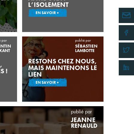
L’ISOLEMENT
EN SAVOIR +
é par
publié par
NTIN
SÉBASTIEN
XANT
LAMBOTTE
RESTONS CHEZ NOUS,
,
MAIS MAINTENONS LE
S !
LIEN
EN SAVOIR +
publié par
JEANNE
RENAULD