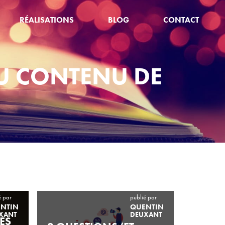
RÉALISATIONS
BLOG
CONTACT
U CONTENU DE
é par
publié par
NTIN
QUENTIN
XANT
DEUXANT
ES